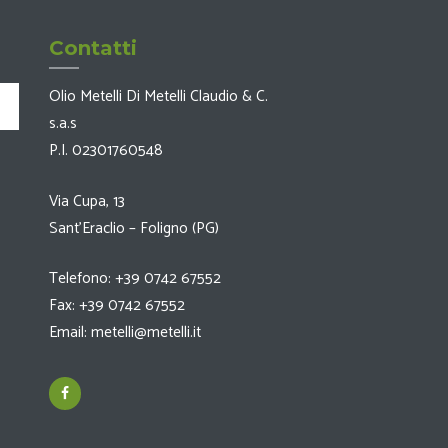
Contatti
Olio Metelli Di Metelli Claudio & C.
s.a.s
P.I. 02301760548
Via Cupa, 13
Sant’Eraclio – Foligno (PG)
Telefono: +39 0742 67552
Fax: +39 0742 67552
Email: metelli@metelli.it