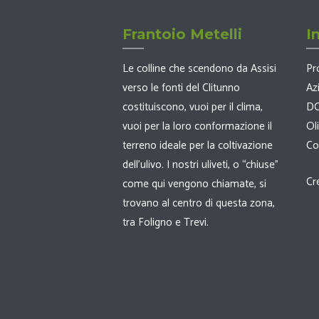
Frantoio Metelli
I
Le colline che scendono da Assisi
Pr
verso le fonti del Clitunno
Az
costituiscono, vuoi per il clima,
D
vuoi per la loro conformazione il
Ol
terreno ideale per la coltivazione
Co
dell’ulivo. I nostri uliveti, o “chiuse”
Cr
come qui vengono chiamate, si
trovano al centro di questa zona,
tra Foligno e Trevi.